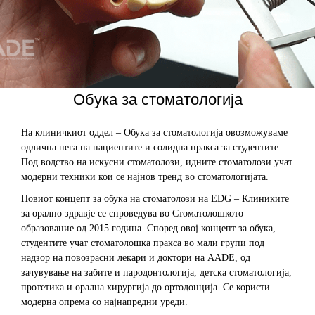
Обука за стоматологија
На клиничкиот оддел – Обука за стоматологија овозможуваме
одлична нега на пациентите и солидна пракса за студентите.
Под водство на искусни стоматолози, идните стоматолози учат
модерни техники кои се најнов тренд во стоматологијата.
Новиот концепт за обука на стоматолози на EDG – Клиниките
за орално здравје се спроведува во Стоматолошкото
образование од 2015 година. Според овој концепт за обука,
студентите учат стоматолошка пракса во мали групи под
надзор на повозрасни лекари и доктори на AADE, од
зачувување на забите и пародонтологија, детска стоматологија,
протетика и орална хирургија до ортодонција. Се користи
модерна опрема со најнапредни уреди.