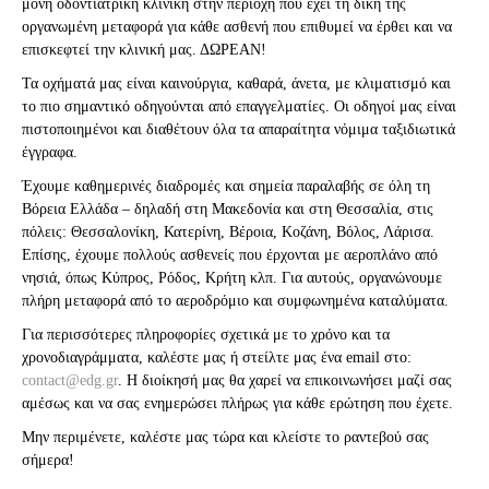
μόνη οδοντιατρική κλινική στην περιοχή που έχει τη δική της
οργανωμένη μεταφορά για κάθε ασθενή που επιθυμεί να έρθει και να
επισκεφτεί την κλινική μας. ΔΩΡΕΑΝ!
Τα οχήματά μας είναι καινούργια, καθαρά, άνετα, με κλιματισμό και
το πιο σημαντικό οδηγούνται από επαγγελματίες. Οι οδηγοί μας είναι
πιστοποιημένοι και διαθέτουν όλα τα απαραίτητα νόμιμα ταξιδιωτικά
έγγραφα.
Έχουμε καθημερινές διαδρομές και σημεία παραλαβής σε όλη τη
Βόρεια Ελλάδα – δηλαδή στη Μακεδονία και στη Θεσσαλία, στις
πόλεις: Θεσσαλονίκη, Κατερίνη, Βέροια, Κοζάνη, Βόλος, Λάρισα.
Επίσης, έχουμε πολλούς ασθενείς που έρχονται με αεροπλάνο από
νησιά, όπως Κύπρος, Ρόδος, Κρήτη κλπ. Για αυτούς, οργανώνουμε
πλήρη μεταφορά από το αεροδρόμιο και συμφωνημένα καταλύματα.
Για περισσότερες πληροφορίες σχετικά με το χρόνο και τα
χρονοδιαγράμματα, καλέστε μας ή στείλτε μας ένα email στο:
contact@edg.gr
. Η διοίκησή μας θα χαρεί να επικοινωνήσει μαζί σας
αμέσως και να σας ενημερώσει πλήρως για κάθε ερώτηση που έχετε.
Μην περιμένετε, καλέστε μας τώρα και κλείστε το ραντεβού σας
σήμερα!