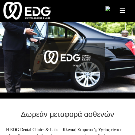
Skip
to
content
Δωρεάν μεταφορά ασθενών
Η EDG Dental Clinics & Labs – Κλινική Στοματικής Υγείας είναι η