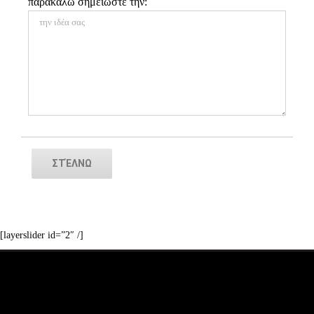
παρακαλώ σημειώστε την:
Alternative:
[layerslider id=”2″ /]