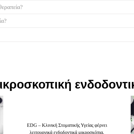
 θεραπεία?
ία?
ικροσκοπική ενδοδοντι
EDG – Κλινική Στοματικής Υγείας φέρνει
λειτουργικά ενδοδοντικά μικροσκόπια.