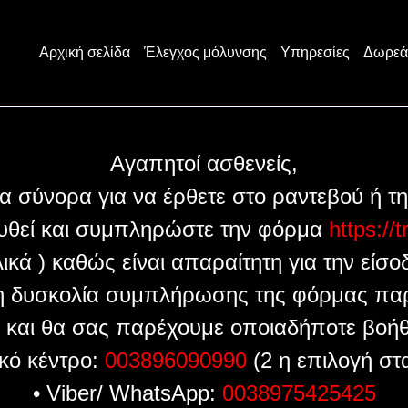
Αρχική σελίδα
Έλεγχος μόλυνσης
Υπηρεσίες
Δωρεά
Αγαπητοί ασθενείς,
α σύνορα για να έρθετε στο ραντεβού ή 
ουθεί και συμπληρώστε την φόρμα
https://
λικά ) καθώς είναι απαραίτητη για την είσ
η δυσκολία συμπλήρωσης της φόρμας παρ
 και θα σας παρέχουμε οποιαδήποτε βοήθ
κό κέντρο:
003896090990
(2 η επιλογή στ
• Viber/ WhatsApp:
0038975425425